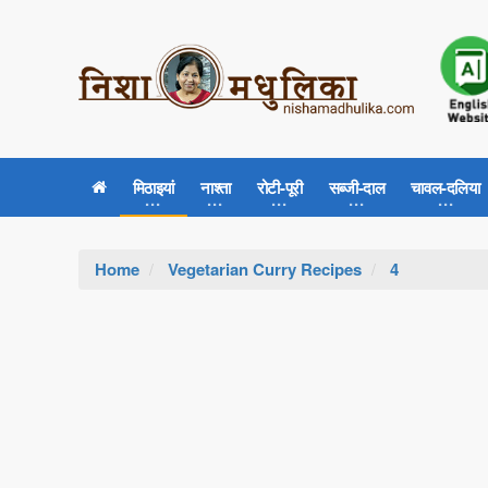
मिठाइयां
नाश्ता
रोटी-पूरी
सब्जी-दाल
चावल-दलिया
Home
Vegetarian Curry Recipes
4