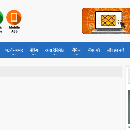
चटनी-अचार
बेकिंग
खास रेसिपीज़
विभिन्न
मेंबर बने
लॉग इन करें
आ