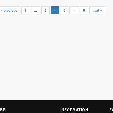
« previous
1
...
3
4
5
...
8
next »
BE
INFORMATION
F