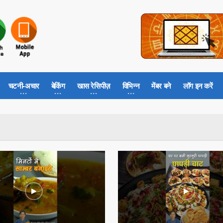
चटनी-अचार
बेकिंग
खास रेसिपीज़
विभिन्न
मेंबर बने
लॉग इन करें