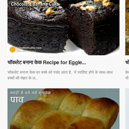
च
चॉकलेट बनाना केक Recipe for Eggle...
के
चॉकलेट बनाना केक हर बच्चे को पसंद आता है. ये स्वदिष्ट होने के साथ-साथ
भी
बच्चों की सेहत के ल...