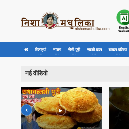
मिठाइयां
नाश्ता
रोटी-पूरी
सब्जी-दाल
चावल-दलिया
नई वीडियो