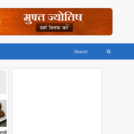
नायें