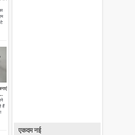
का
हम
टे
बनाएं
..
ाने
हैं
ा
एकदम नई