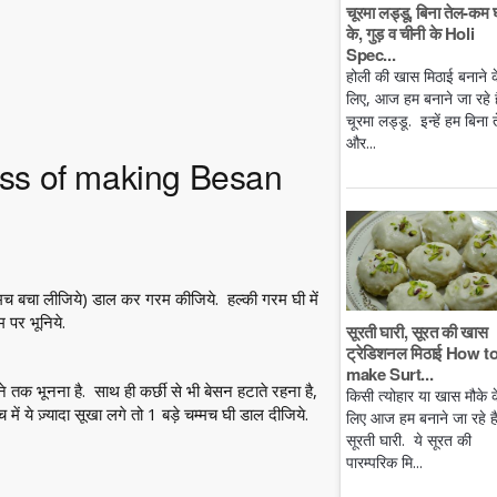
चूरमा लड्डू, बिना तेल-कम 
के, गुड़ व चीनी के Holi
Spec...
होली की खास मिठाई बनाने क
लिए, आज हम बनाने जा रहे है
चूरमा लड्डू. इन्हें हम बिना 
और...
ocess of making Besan
्मच बचा लीजिये) डाल कर गरम कीजिये. हल्की गरम घी में
 पर भूनिये.
सूरती घारी, सूरत की खास
ट्रेडिशनल मिठाई How t
make Surt...
तक भूनना है. साथ ही कर्छी से भी बेसन हटाते रहना है,
किसी त्योहार या खास मौके क
ें ये ज़्यादा सूखा लगे तो 1 बड़े चम्मच घी डाल दीजिये.
लिए आज हम बनाने जा रहे ह
सूरती घारी. ये सूरत की
पारम्परिक मि...