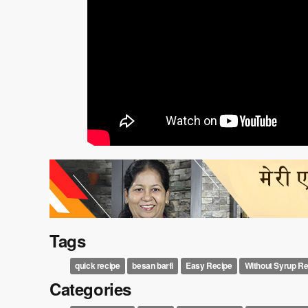
Tags
quick recipe
besan barfi
Easy Recipe
Without Syrup Re
Categories