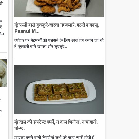
घी
े
मूंगफली वाले कुरकुरे-खस्ता नमकपारे, मठरी व काजू
ं
Peanut M...
तेल
त्योहार पर मेहमानों को परोसने के लिये आज हम बनाने जा रहे
हैं मूंगफली वाले खस्ता और कुरकुरे...
o
े
ै
मूंगदाल की इन्स्टेन्ट बर्फी, न दाल भिगोना, न चाशनी,
घी-म...
झटपट बनने वाली मिठाईयां सभी को बहुत प्यारी होती हैं,