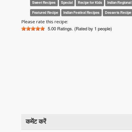
Sweet Recipes
Special
Recipe for Kids
Indian Regional
Featured Recipe
Indian Festival Recipes
Desserts Recipe
Please rate this recipe:
5.00
Ratings. (Rated by 1 people)
कमेंट करें