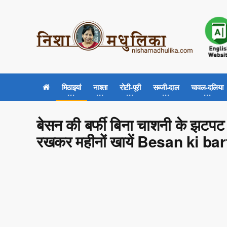
मिठाइयां
नाश्ता
रोटी-पूरी
सब्जी-दाल
चावल-दलिया
बेसन की बर्फी बिना चाशनी के झटपट ए
रखकर महीनों खायें Besan ki ba