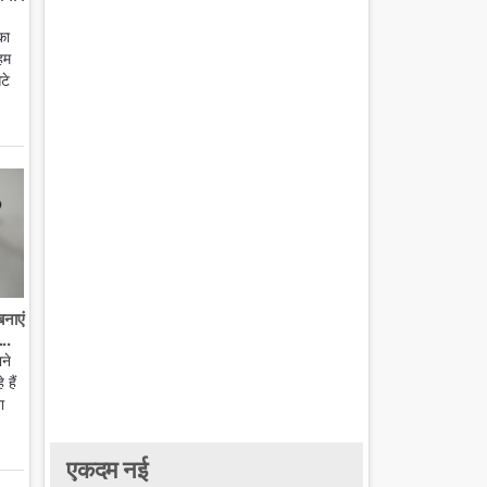
का
हम
टे
बनाएं
..
ाने
हैं
ा
एकदम नई