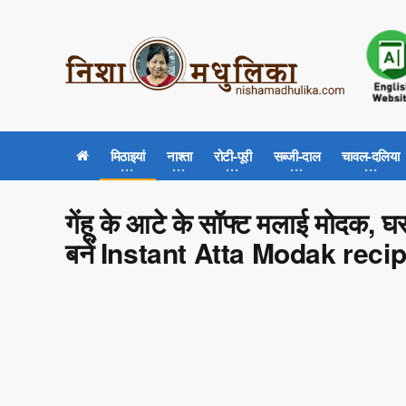
मिठाइयां
नाश्ता
रोटी-पूरी
सब्जी-दाल
चावल-दलिया
गेंहू के आटे के सॉफ्ट मलाई मोदक, घर 
बनें Instant Atta Modak reci