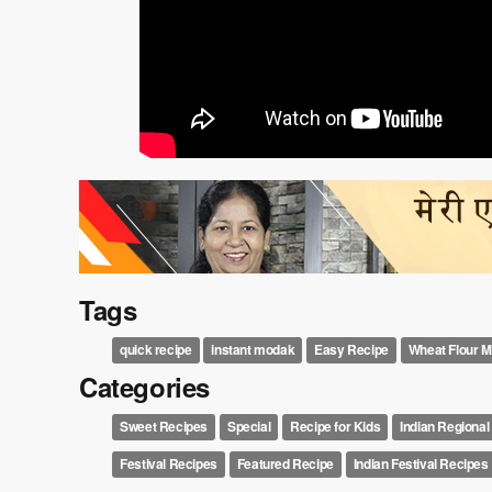
Tags
quick recipe
instant modak
Easy Recipe
Wheat Flour 
Categories
Sweet Recipes
Special
Recipe for Kids
Indian Regional
Festival Recipes
Featured Recipe
Indian Festival Recipes