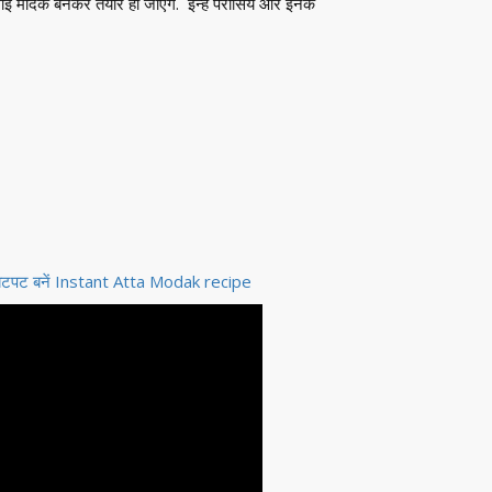
ाई मोदक बनकर तैयार हो जाएँगे. इन्हें परोसिये और इनके
स से झटपट बनें Instant Atta Modak recipe