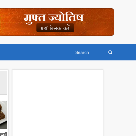
नायें