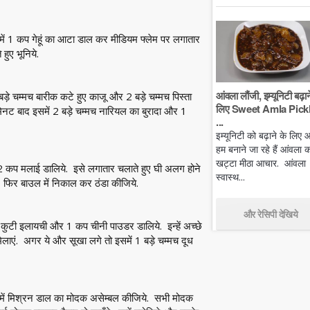
समें 1 कप गेहूं का आटा डाल कर मीडियम फ्लेम पर लगातार
हुए भूनिये.
आंवला लौंजी, इम्यूनिटी बढ़ान
़े चम्मच बारीक कटे हुए काजू और 2 बड़े चम्मच पिस्ता
लिए Sweet Amla Pickl
िनट बाद इसमें 2 बड़े चम्मच नारियल का बुरादा और 1
...
इम्यूनिटी को बढ़ाने के लिए
हम बनाने जा रहे हैं आंवला क
खट्टा मीठा आचार. आंवला
 1/2 कप मलाई डालिये. इसे लगातार चलाते हुए घी अलग होने
स्वास्थ...
, फिर बाउल में निकाल कर ठंडा कीजिये.
और रेसिपी देखिये
ी कुटी इलायची और 1 कप चीनी पाउडर डालिये. इन्हें अच्छे
िलाएं. अगर ये और सूखा लगे तो इसमें 1 बड़े चम्मच दूध
इसमें मिश्रन डाल का मोदक असेम्बल कीजिये. सभी मोदक