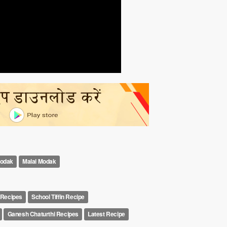
Modak
Malai Modak
 Recipes
School Tiffin Recipe
Ganesh Chaturthi Recipes
Latest Recipe