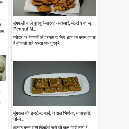
घी
े
मूंगफली वाले कुरकुरे-खस्ता नमकपारे, मठरी व काजू
ं
Peanut M...
तेल
त्योहार पर मेहमानों को परोसने के लिये आज हम बनाने जा रहे
हैं मूंगफली वाले खस्ता और कुरकुरे...
o
े
ै
मूंगदाल की इन्स्टेन्ट बर्फी, न दाल भिगोना, न चाशनी,
घी-म...
झटपट बनने वाली मिठाईयां सभी को बहुत प्यारी होती हैं,