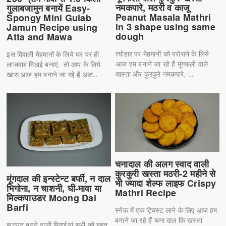
नमकपारे, मठरी व काजू
गुलाबजामुन बनायें Easy-
Peanut Masala Mathri
Spongy Mini Gulab
in 3 shape using same
Jamun Recipe using
dough
Atta and Mawa
त्योहार पर मेहमानों को परोसने के लिये
इस दिवाली मेहमानों के लिये घर पर ही
आज हम बनाने जा रहे हैं मूंगफली वाले
लाजवाब मिठाई बनाएं. तो आप के लिये
खस्ता और कुरकुरे नमकपारे, ...
खास आज हम बनाने जा रहे हैं आट...
चनादाल की अलग स्वाद वाली
कुरकुरी खस्ता मठरी-2 महीने से
मूंगदाल की इन्स्टेन्ट बर्फी, न दाल
भी ज्यादा शेल्फ लाइफ Crispy
भिगोना, न चाशनी, घी-मावा या
Mathri Recipe
मिल्कपाउडर Moong Dal
Barfi
स्नैक में एक ट्विस्ट लाने के लिए आज हम
बनाने जा रहे हैं चना दाल कि खस्ता
झटपट बनने वाली मिठाईयां सभी को बहुत