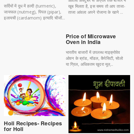
आंवला अक्टूबर से अप्रैल तक बाजार में
सर्दियों में दूध में हल्दी (turmeric),
खूब मिलता है, इस समय तो आप ताजा-
जायफल (nutmeg), पिपल (pipar),
ताजा आंवला अपने रोजाना के खाने ...
इलायची (cardamom) इत्यादि चीजों...
Price of Microwave
Oven in India
भारतीय बाजारों में उपलब्ध माइक्रोवेव
ओवन के ब्रांड, मॉडल, कैपेसिटी, सोलो
या ग्रिल, अधिकतम खुदरा मूल्...
Holi Recipes- Recipes
for Holi