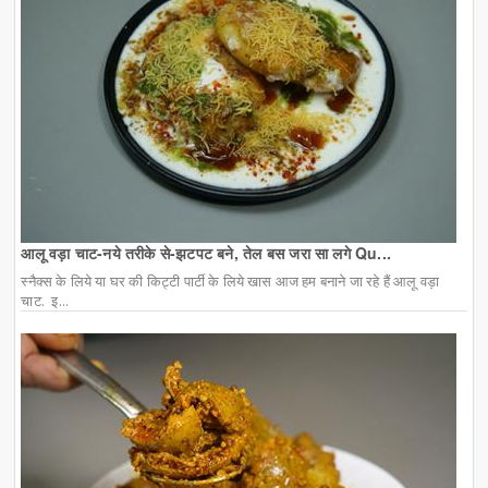
आलू वड़ा चाट-नये तरीके से-झटपट बने, तेल बस जरा सा लगे Qu...
स्नैक्स के लिये या घर की किट्टी पार्टी के लिये खास आज हम बनाने जा रहे हैं आलू वड़ा
चाट. इ...