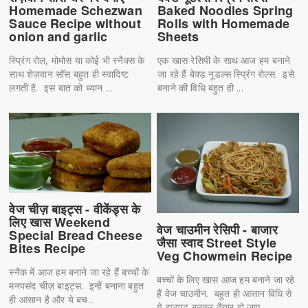
Homemade Schezwan
Baked Noodles Spring
Sauce Recipe without
Rolls with Homemade
onion and garlic
Sheets
स्प्रिंग रोल, मोमोस या कोई भी स्नैक्स के
एक खास रेसिपी के साथ आज हम बनाने
साथ शेज़वान सॉस बहुत ही स्वादिष्ट
जा रहे हैं बेक्ड नूडल्स स्प्रिंग रोल्स. इसे
लगती है. इस बात को ध्यान ...
बनाने की विधि बहुत ही ...
वेज चीज़ बाइट्स - वीकेंड्स के
लिए खास Weekend
वेज चाउमीन रेसिपी - बाजार
Special Bread Cheese
जैसा स्वाद Street Style
Bites Recipe
Veg Chowmein Recipe
स्नैक में आज हम बनाने जा रहे हैं बच्चों के
बच्चों के लिए खास आज हम बनाने जा रहे
मनपसंद चीज़ बाइट्स. इन्हें बनाना बहुत
हैं वेज चाउमीन. बहुत ही आसान विधि से
ही आसान है और ये बच...
ये झटपट बनकर तैयार हो जाए...