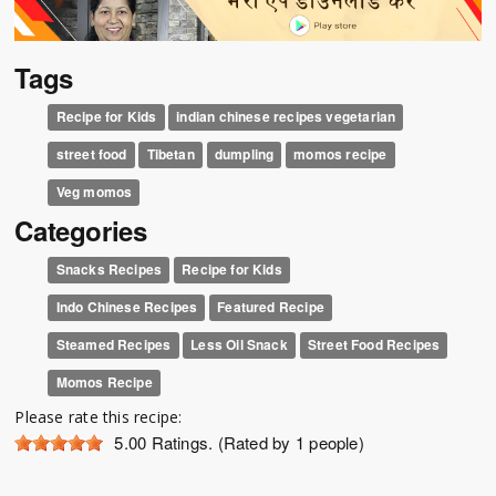
Tags
Recipe for Kids
indian chinese recipes vegetarian
street food
Tibetan
dumpling
momos recipe
Veg momos
Categories
Snacks Recipes
Recipe for Kids
Indo Chinese Recipes
Featured Recipe
Steamed Recipes
Less Oil Snack
Street Food Recipes
Momos Recipe
Please rate this recipe:
5.00
Ratings. (Rated by 1 people)