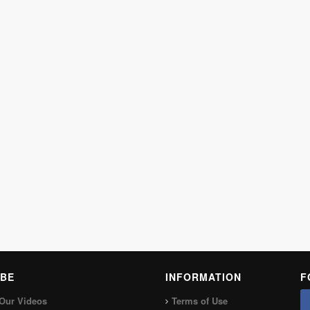
BE
INFORMATION
F
Our Videos
Terms of Use