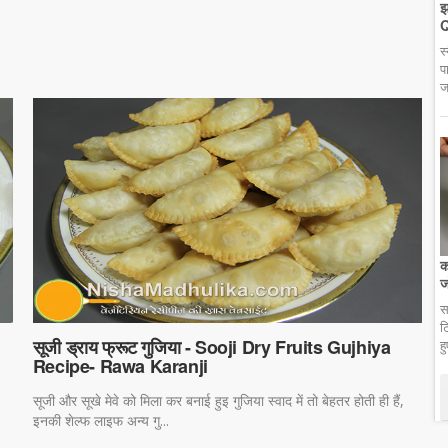
झ
Q
स
प
ज
क
ज
स
ट
सूजी ड्राय फ्रूट गुजिया - Sooji Dry Fruits Gujhiya
ह
Recipe- Rawa Karanji
सूजी और सूखे मेवे को मिला कर बनाई हुइ गुजिया स्वाद में तो बेहतर होती ही हैं,
इनकी शेल्फ लाइफ अन्य गु...