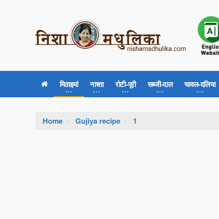
मिठाइयां
नाश्ता
रोटी-पूरी
सब्जी-दाल
चावल-दलिया
Home
Gujiya recipe
1