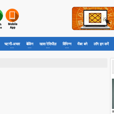
चटनी-अचार
बेकिंग
खास रेसिपीज़
विभिन्न
मेंबर बने
लॉग इन करें
आ