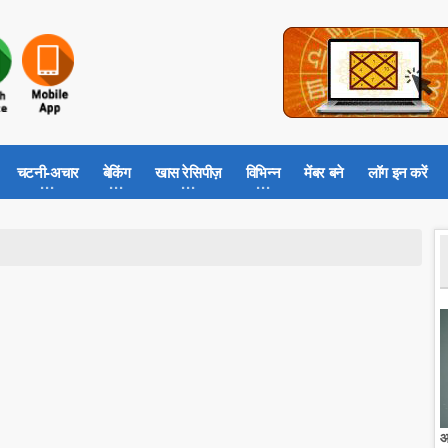
चटनी-अचार
बेकिंग
खास रेसिपीज़
विभिन्न
मेंबर बने
लॉग इन करें
आ