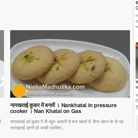
झ
Q
स
प
ज
क
ज
स
ट
नानखताई कुकर में बनायें । Nankhatai in pressure
ह
cooker । Nan Khatai on Gas
ं.
नानखताई को कुकर में भी बहुत असानी से बना सकते हैं. बिना ओवन के भी यह
नानखताई उतनी ही अच्छी स्वादिष्ट...