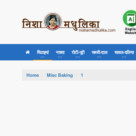
मिठाइयां
नाश्ता
रोटी-पूरी
सब्जी-दाल
चावल-दलिया
Home
Misc Baking
1