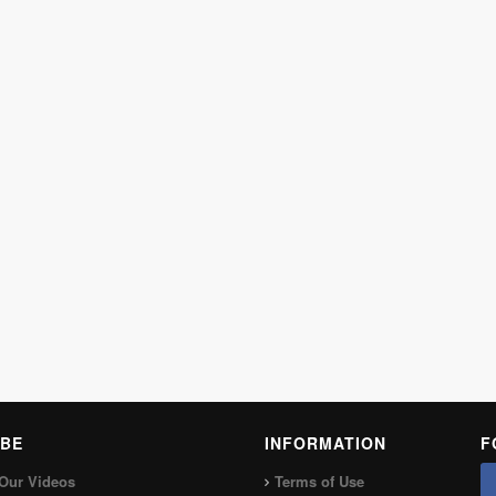
BE
INFORMATION
F
Our Videos
Terms of Use