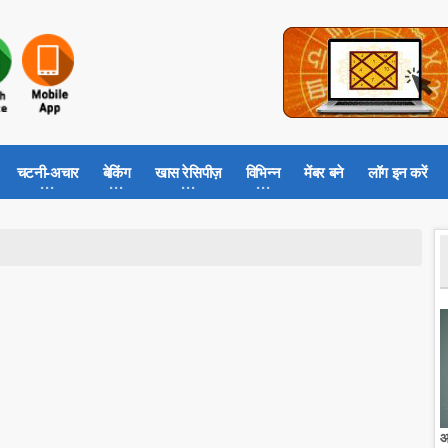
चटनी-अचार
बेकिंग
खास रेसिपीज़
विभिन्न
मेंबर बने
लॉग इन करें
आ