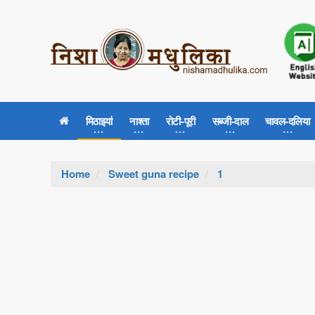
मिठाइयां
नाश्ता
रोटी-पूरी
सब्जी-दाल
चावल-दलिया
Home
Sweet guna recipe
1