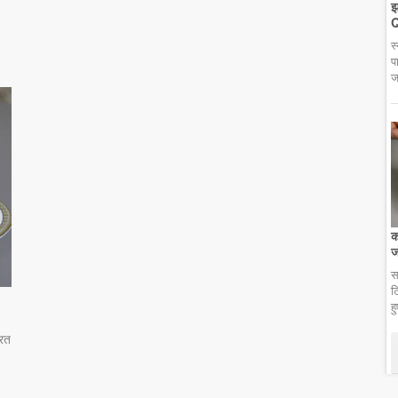
झ
Q
स
प
ज
क
ज
स
ट
ह
्रत