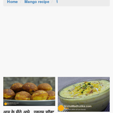
Home
Mango recipe
1
आम के मीठे अप्पे , एकदम सॉफ्ट