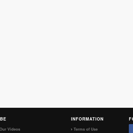
BE
INFORMATION
F
Our Videos
Terms of Use