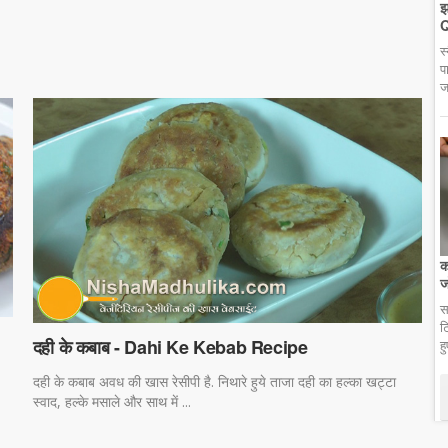
झ
Q
स
प
ज
क
ज
स
ट
दही के कबाब - Dahi Ke Kebab Recipe
ह
दही के कबाब अवध की खास रेसीपी है. निथारे हुये ताजा दही का हल्का खट्टा
स्वाद, हल्के मसाले और साथ में ...