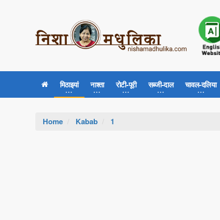
मिठाइयां
नाश्ता
रोटी-पूरी
सब्जी-दाल
चावल-दलिया
Home
Kabab
1