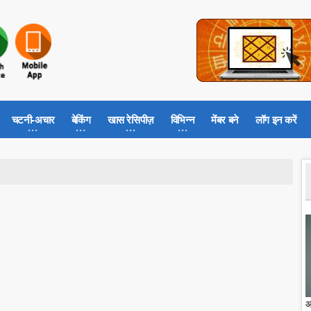
चटनी-अचार
बेकिंग
खास रेसिपीज़
विभिन्न
मेंबर बने
लॉग इन करें
आ