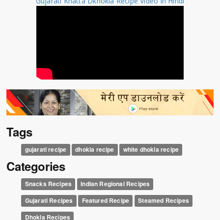
Gujarati Khatta Dkhokla Recipe Video in Hindi
Tags
gujarati recipe
dhokla recipe
white dhokla recipe
Categories
Snacks Recipes
Indian Regional Recipes
Gujarati Recipes
Featured Recipe
Steamed Recipes
Dhokla Recipes