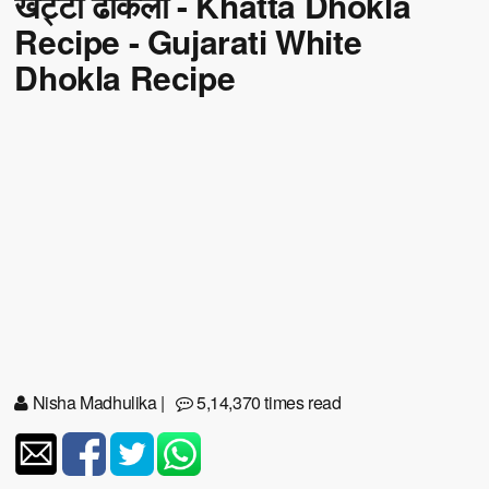
खट्टा ढोकला - Khatta Dhokla
Recipe - Gujarati White
Dhokla Recipe
Nisha Madhulika
|
5,14,370 times read