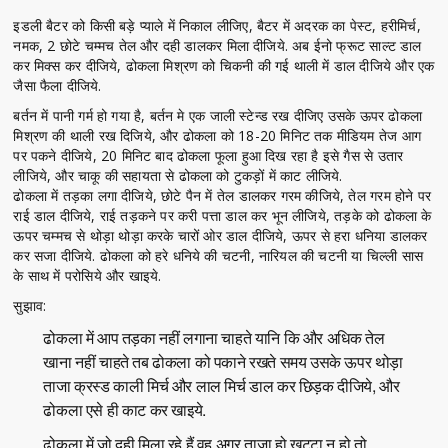
इडली बैटर को किसी बड़े प्याले में निकाल लीजिए, बैटर में अदरक का पेस्ट, हरीमिर्च,
नमक, 2 छोटे चम्मच तेल और दही डालकर मिला दीजिये. अब ईनो फ्रूट साल्ट डाल
कर मिक्स कर दीजिये, ढोकला मिश्रण को चिकनी की गई थाली में डाल दीजिये और एक
जैसा फैला दीजिये.
बर्तन में पानी गर्म हो गया है, बर्तन मे एक जाली स्टेन्ड रख दीजिए उसके ऊपर ढोकला
मिश्रण की थाली रख दिजिये, और ढोकला को 18-20 मिनिट तक मीडियम तेज आग
पर पकने दीजिये, 20 मिनिट बाद ढोकला फूला हुआ दिख रहा है इसे गैस से उतार
लीजिये, और चाकू की सहायता से ढोकला को टुकड़ों में काट लीजिये.
ढोकला में तड़का लगा दीजिये, छोटे पैन में तेल डालकर गरम कीजिये, तेल गरम होने पर
राई डाल दीजिये, राई तड़कने पर करी पत्ता डाल कर भून लीजिये, तड़के को ढोकला के
ऊपर चम्मच से थोड़ा थोड़ा करके चारों ओर डाल दीजिये, ऊपर से हरा धनिया डालकर
कर सजा दीजिये. ढोकला को हरे धनिये की चटनी, नारियल की चटनी या चिल्ली सास
के साथ में परोसिये और खाइये.
सुझाव:
ढोकला में आप तड़का नहीं लगाना चाहते यानि कि और अधिक तेल
खाना नहीं चाहते तब ढोकला को पकाने रखते समय उसके ऊपर थोड़ा
ताजा क्रस्ड काली मिर्च और लाल मिर्च डाल कर छिड़क दीजिये, और
ढोकला एसे ही काट कर खाइये.
ढोकला में जो दही मिला रहे हैं वह अगर ताजा हो खट्टा न हो तो