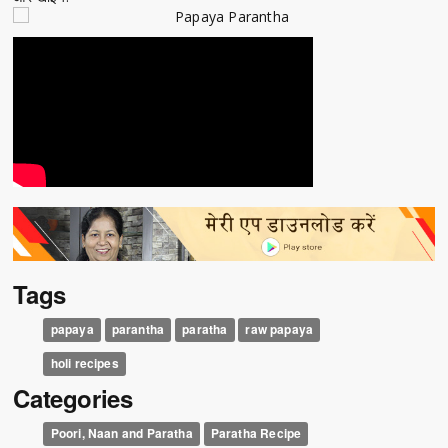
Tags
papaya
parantha
paratha
raw papaya
holi recipes
Categories
Poori, Naan and Paratha
Paratha Recipe