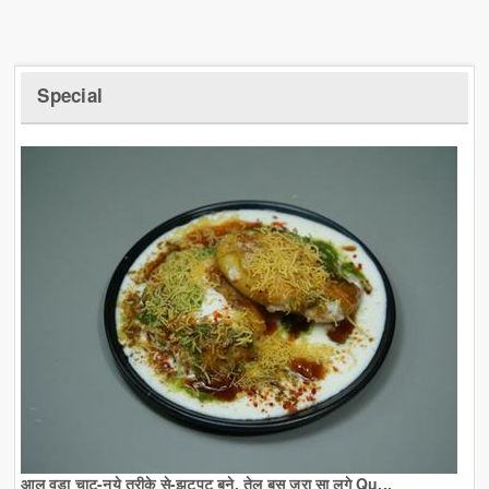
Special
आलू वड़ा चाट-नये तरीके से-झटपट बने, तेल बस जरा सा लगे Qu...