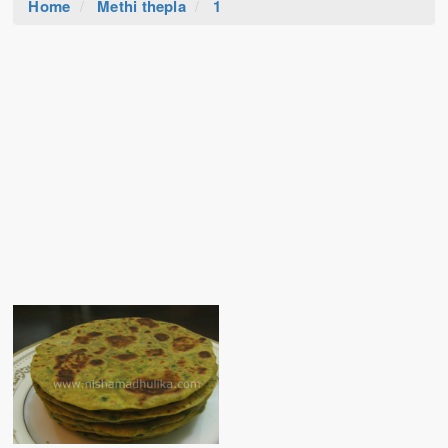
Home
Methi thepla
1