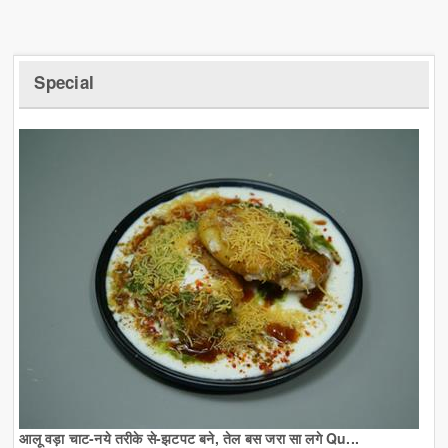
Special
आलू वड़ा चाट-नये तरीके से-झटपट बने, तेल बस जरा सा लगे Qu...