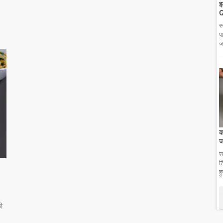
झ
Q
स
प
ज
क
ज
स
ट
ह
ी