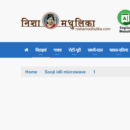
मिठाइयां
नाश्ता
रोटी-पूरी
सब्जी-दाल
चावल-दलिया
Home
Sooji idli microwave
1