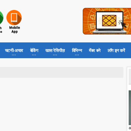
चटनी-अचार
बेकिंग
खास रेसिपीज़
विभिन्न
मेंबर बने
लॉग इन करें
आ