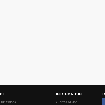
BE
INFORMATION
F
Our Videos
Terms of Use