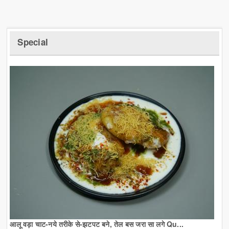
Special
आलू वड़ा चाट-नये तरीके से-झटपट बने, तेल बस जरा सा लगे Qu...