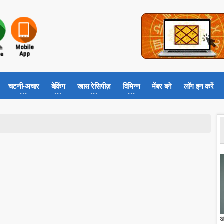
चटनी-अचार
बेकिंग
खास रेसिपीज़
विभिन्न
मेंबर बने
लॉग इन करें
आ