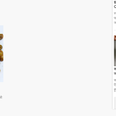
झ
Q
स
प
ज
क
ज
स
ट
ह
को