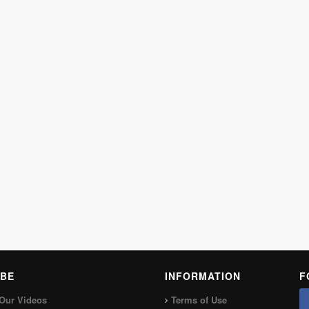
BE
INFORMATION
F
Our Videos
Terms of Use