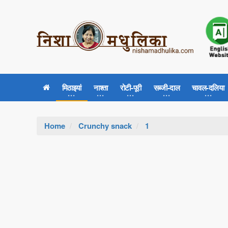
मिठाइयां
नाश्ता
रोटी-पूरी
सब्जी-दाल
चावल-दलिया
Home
Crunchy snack
1