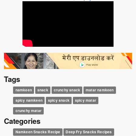
Tags
namkeen
snack
crunchy snack
matar namkeen
spicy namkeen
spicy snack
spicy matar
crunchy matar
Categories
Namkeen Snacks Recipe
Deep Fry Snacks Recipes