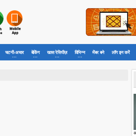
चटनी-अचार
बेकिंग
खास रेसिपीज़
विभिन्न
मेंबर बने
लॉग इन करें
आ