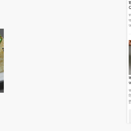
झ
Q
स
प
ज
क
ज
स
ट
ह