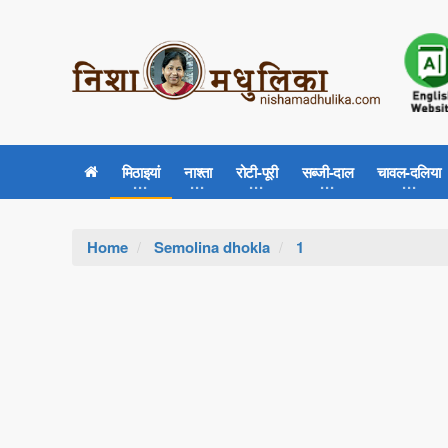
मिठाइयां
नाश्ता
रोटी-पूरी
सब्जी-दाल
चावल-दलिया
Home
Semolina dhokla
1