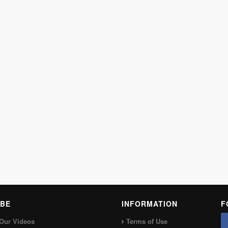
BE
INFORMATION
F
Our Videos
Terms of Use