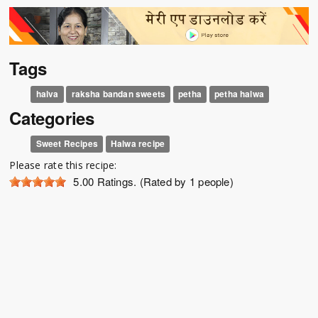
Tags
halva
raksha bandan sweets
petha
petha halwa
Categories
Sweet Recipes
Halwa recipe
Please rate this recipe:
5.00
Ratings. (Rated by 1 people)