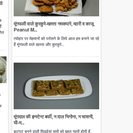
घी
े
मूंगफली वाले कुरकुरे-खस्ता नमकपारे, मठरी व काजू
ं
Peanut M...
तेल
त्योहार पर मेहमानों को परोसने के लिये आज हम बनाने जा रहे
हैं मूंगफली वाले खस्ता और कुरकुरे...
o
े
ै
मूंगदाल की इन्स्टेन्ट बर्फी, न दाल भिगोना, न चाशनी,
घी-म...
झटपट बनने वाली मिठाईयां सभी को बहुत प्यारी होती हैं,