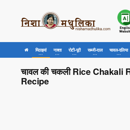
मिठाइयां
नाश्ता
रोटी-पूरी
सब्जी-दाल
चावल-दलिया
चावल की चकली Rice Chakali
Recipe