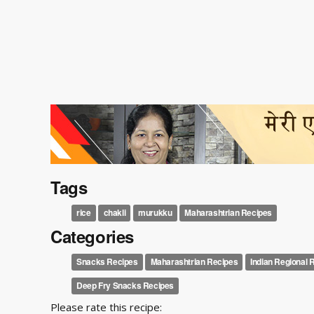
Tags
rice
chakli
murukku
Maharashtrian Recipes
Categories
Snacks Recipes
Maharashtrian Recipes
Indian Regional 
Deep Fry Snacks Recipes
Please rate this recipe: