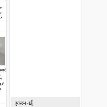
का
हम
टे
बनाएं
..
ाने
हैं
ा
एकदम नई