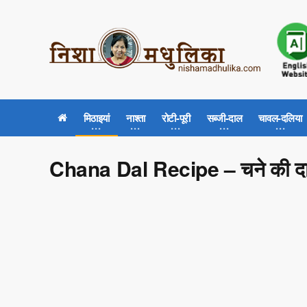
मिठाइयां
नाश्ता
रोटी-पूरी
सब्जी-दाल
चावल-दलिया
Chana Dal Recipe – चने की द