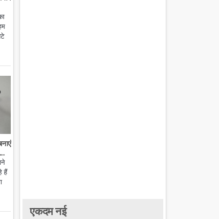
का
हम
टे
बनाएं
..
ाने
हैं
ा
एकदम नई