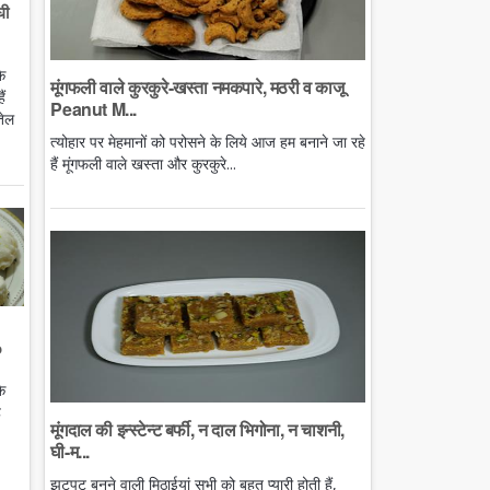
घी
े
मूंगफली वाले कुरकुरे-खस्ता नमकपारे, मठरी व काजू
ं
Peanut M...
तेल
त्योहार पर मेहमानों को परोसने के लिये आज हम बनाने जा रहे
हैं मूंगफली वाले खस्ता और कुरकुरे...
o
े
ै
मूंगदाल की इन्स्टेन्ट बर्फी, न दाल भिगोना, न चाशनी,
घी-म...
झटपट बनने वाली मिठाईयां सभी को बहुत प्यारी होती हैं,