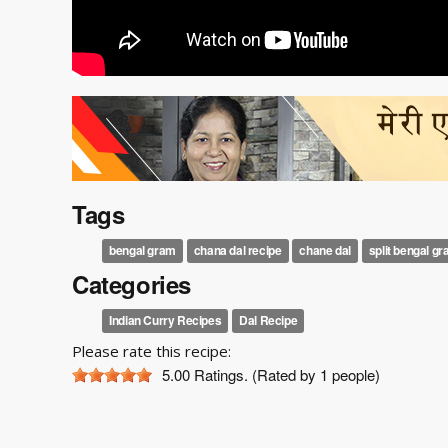
Tags
bengal gram
chana dal recipe
chane dal
split bengal gr
Categories
Indian Curry Recipes
Dal Recipe
Please rate this recipe:
5.00
Ratings. (Rated by 1 people)