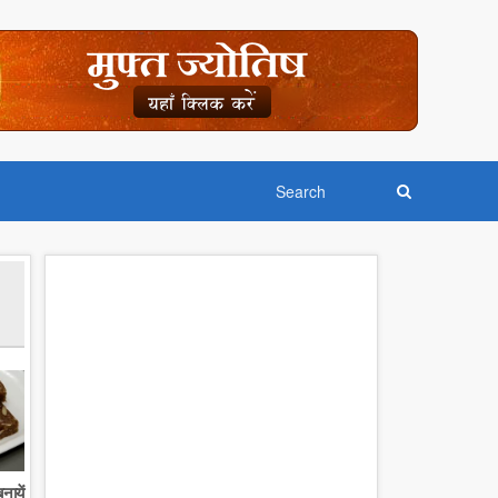
नायें