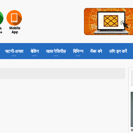
चटनी-अचार
बेकिंग
खास रेसिपीज़
विभिन्न
मेंबर बने
लॉग इन करें
आ