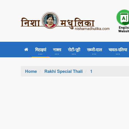
मिठाइयां
नाश्ता
रोटी-पूरी
सब्जी-दाल
चावल-दलिया
Home
Rakhi Special Thali
1