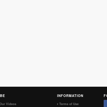
BE
INFORMATION
F
Our Videos
Terms of Use