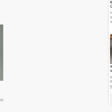
झ
Q
स
प
ज
क
ज
स
ट
ह
ाने