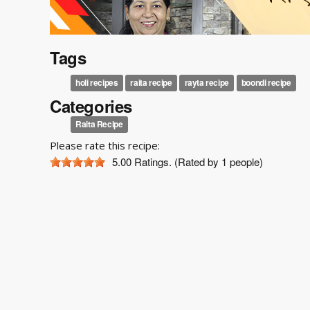
Tags
holi recipes
raita recipe
rayta recipe
boondi recipe
Categories
Raita Recipe
Please rate this recipe:
5.00
Ratings. (Rated by 1 people)