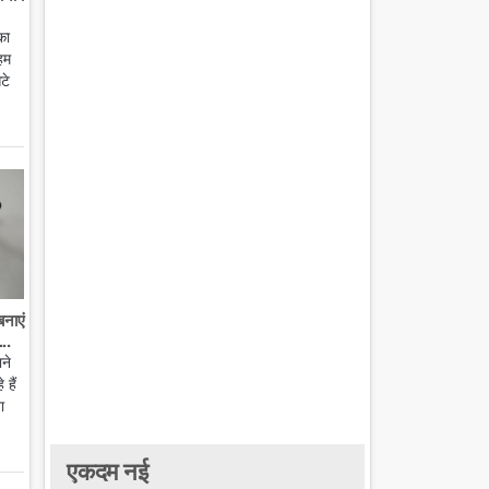
का
हम
टे
बनाएं
..
ाने
हैं
ा
एकदम नई