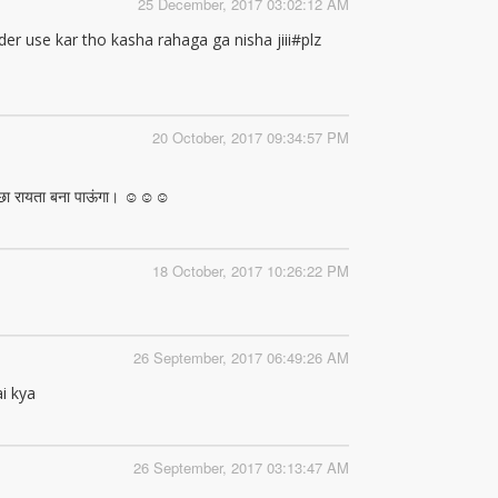
25 December, 2017 03:02:12 AM
er use kar tho kasha rahaga ga nisha jiii#plz
20 October, 2017 09:34:57 PM
 अच्छा रायता बना पाऊंगा। ☺☺☺
18 October, 2017 10:26:22 PM
26 September, 2017 06:49:26 AM
ai kya
26 September, 2017 03:13:47 AM