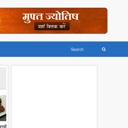
नायें