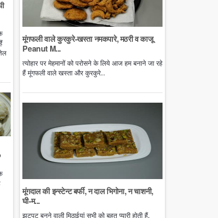
घी
े
मूंगफली वाले कुरकुरे-खस्ता नमकपारे, मठरी व काजू
ं
Peanut M...
तेल
त्योहार पर मेहमानों को परोसने के लिये आज हम बनाने जा रहे
हैं मूंगफली वाले खस्ता और कुरकुरे...
o
े
ै
मूंगदाल की इन्स्टेन्ट बर्फी, न दाल भिगोना, न चाशनी,
घी-म...
झटपट बनने वाली मिठाईयां सभी को बहुत प्यारी होती हैं,