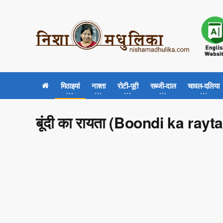
मिठाइयां
नाश्ता
रोटी-पूरी
सब्जी-दाल
चावल-दलिया
बूंदी का रायता (Boondi ka rayta