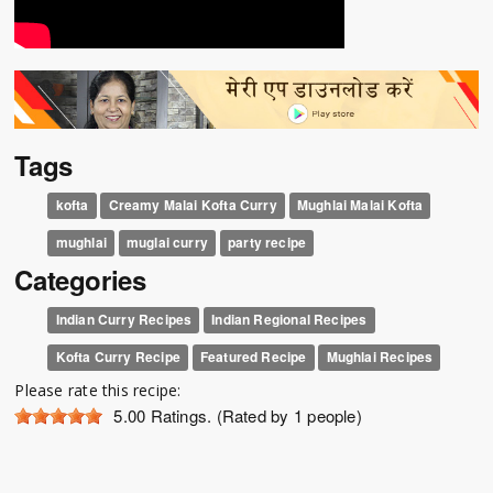
Tags
kofta
Creamy Malai Kofta Curry
Mughlai Malai Kofta
mughlai
muglai curry
party recipe
Categories
Indian Curry Recipes
Indian Regional Recipes
Kofta Curry Recipe
Featured Recipe
Mughlai Recipes
Please rate this recipe:
5.00
Ratings. (Rated by 1 people)