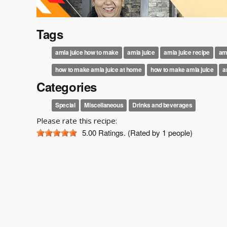
Tags
amla juice how to make
amla juice
amla juice recipe
am
how to make amla juice at home
how to make amla juice
a
Categories
Special
Miscellaneous
Drinks and beverages
Please rate this recipe:
5.00
Ratings. (Rated by 1 people)