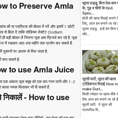
 - How to Preserve Amla
चूरमा लड्डू, बिना तेल-कम 
के, गुड़ व चीनी के Holi
Spec...
होली की खास मिठाई बनाने क
लिए, आज हम बनाने जा रहे है
ंच की या प्लास्टिक की बोतल में भरें और इसमें 1 छोटी
चूरमा लड्डू. इन्हें हम बिना 
 से हिला दें ताकि सोडियम लेक्टेट (Sodium
और...
 ही बड़ी बोतल लें जितना जूस आप प्रिजर्व कर रहे है. जूस
फ्रिज में रखकर आठ-दस महीने तक प्रयोग कर सकते हैं.
दुकानों पर आराम से मिल जाता है.
 बना सकते है़.
- How to use Amla Juice
सूरती घारी, सूरत की खास
स या एक आंवला जूस क्यूब को एक कप गरम पानी और 1-2
ट्रेडिशनल मिठाई How t
को काला नमक मिलाकर भी पी सकते हैं.
make Surt...
ैसे निकालें - How to use
किसी त्योहार या खास मौके क
लिए आज हम बनाने जा रहे ह
सूरती घारी. ये सूरत की
पारम्परिक मि...
ा सा पानी डालकर पेस्ट बना लीजिये. इस पेस्ट को एक कप