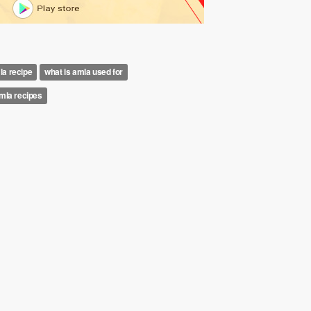
la recipe
what is amla used for
mla recipes