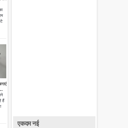
का
हम
टे
बनाएं
..
ाने
हैं
ा
एकदम नई