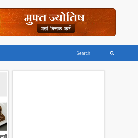
नायें