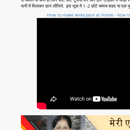
पानी में मिलाकर छान लीजिये. इस जूस में 1-2 छोटे चम्मच शहद या एक 
How to make Amla Juice at Home - how to