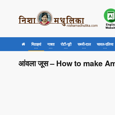
मिठाइयां
नाश्ता
रोटी-पूरी
सब्जी-दाल
चावल-दलिया
आंवला जूस – How to make A