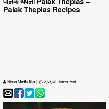
पालक थेपला Palak Theplas –
Palak Theplas Recipes
Nisha Madhulika
|
2,63,621 times read