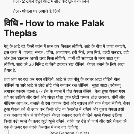
तेल - 2 टेबल स्पून आटे में डालकर गूथने के लिये
तेल - थेपला पर लगाने के लिये
विधि - How to make Palak
Theplas
गेहूं के आटे को किसी बर्तन में छान कर निकाल लीजिये. आटे के बीच में जगह बनाइये,
इस जगह में पालक, नमक , जीरा, अजवायन, हरी मिर्च, लाल मिर्च, हल्दी पाउडर, दही
और तेल डालकर अच्छी तरह मिला लीजिये. पानी की सहायता से नरम आटा गूथ
लीजिये. आटे को 20 मिनिट के लिये ढककर रख दीजिये. थेपला बनाने के लिये आटा
तैयार है.
तवा आग पर रख कर गरम कीजिये, आटे से एक नीबू के बराबर आटा तोड़िये गोल
कीजिये या सारे आटे से छोटे छोटे गोले बनाकर रख लीजिये. सूखा आटा (परोथन)
लगाकर एकदम पतला 6-7 इंच के व्यास में गोल थेपला बेलिये. बेला हुआ थेपला गरम
तवे पर डालिये और दोनों ओर थोड़ा थोड़ा (एक छोटी चम्मच )तेल लगाकर, धीमी और
मीडियम आग पर, कलछी से दबा दबाकर दोनों ओर ब्राउन होने तक थेपला सेकिये. सेका
हुआ थेपला तवे से उतार कर किसी प्लेट या कैसरोल में रखिये और दूसरा थेपला इसी
तरह बनाकर फिर से सेकिये(सारे थेपला बनाकर रखने के लिये पहले थेपला डलिया
किसी बड़ी प्याले के ऊपर खुले खुले रखिये, ताकि वह ठंडे हो जायं और सारे थेपला को
एक के ऊपर एक करके कैसरोल में बन्द कर दीजिये).