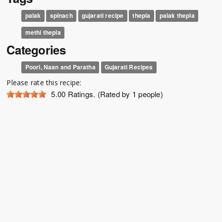
palak
spinach
gujarati recipe
thepla
palak thepla
methi thepla
Categories
Poori, Naan and Paratha
Gujarati Recipes
Please rate this recipe:
5.00
Ratings. (Rated by 1 people)