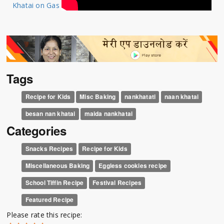
Khatai on Gas
Tags
Recipe for Kids
Misc Baking
nankhatati
naan khatai
besan nan khatai
maida nankhatai
Categories
Snacks Recipes
Recipe for Kids
Miscellaneous Baking
Eggless cookies recipe
School Tiffin Recipe
Festival Recipes
Featured Recipe
Please rate this recipe: