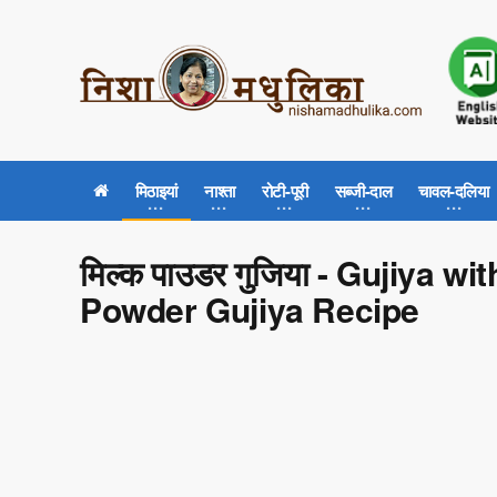
मिठाइयां
नाश्ता
रोटी-पूरी
सब्जी-दाल
चावल-दलिया
मिल्क पाउडर गुजिया - Gujiya w
Powder Gujiya Recipe