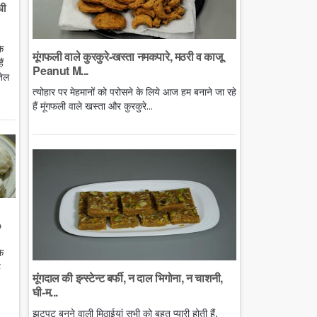
घी
े
मूंगफली वाले कुरकुरे-खस्ता नमकपारे, मठरी व काजू
ं
Peanut M...
तेल
त्योहार पर मेहमानों को परोसने के लिये आज हम बनाने जा रहे
हैं मूंगफली वाले खस्ता और कुरकुरे...
o
े
ै
मूंगदाल की इन्स्टेन्ट बर्फी, न दाल भिगोना, न चाशनी,
घी-म...
झटपट बनने वाली मिठाईयां सभी को बहुत प्यारी होती हैं,