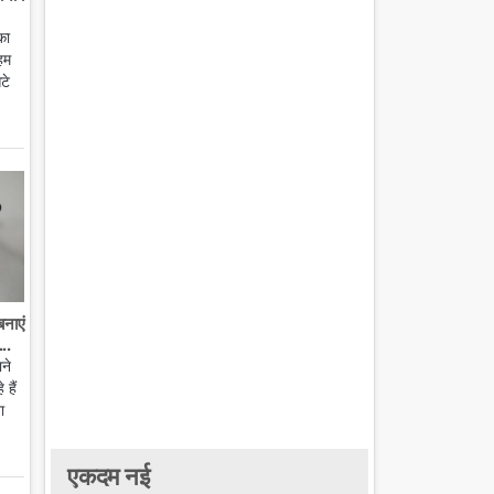
का
हम
टे
बनाएं
..
ाने
हैं
ा
एकदम नई