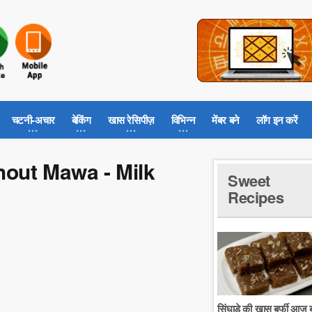
चटनी-अचार
बेकिंग
खास रेसिपीज़
विभिन्न
मेंबर बने
लॉग इन करें
ithout Mawa - Milk
Sweet
Recipes
सिंघाडे की खास बर्फी आज ब