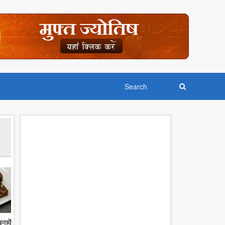
नायें