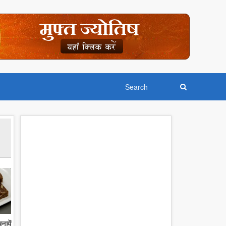
नायें