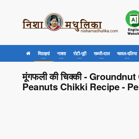
मिठाइयां
नाश्ता
रोटी-पूरी
सब्जी-दाल
चावल-दलिया
मूंगफली की चिक्की - Groundnut
Peanuts Chikki Recipe - Pea