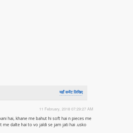
यहाँ कमेंट लिखिए
11 February, 2018 07:29:27 AM
bani hai, khane me bahut hi soft hai n pieces me
t me dalte hai to vo jaldi se jam jati hai .usko