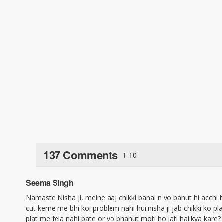
137 Comments
1-10
Seema Singh
Namaste Nisha ji, meine aaj chikki banai n vo bahut hi acchi 
cut kerne me bhi koi problem nahi hui.nisha ji jab chikki ko pla
plat me fela nahi pate or vo bhahut moti ho jati hai.kya kare?