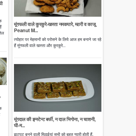
घी
े
मूंगफली वाले कुरकुरे-खस्ता नमकपारे, मठरी व काजू
ं
Peanut M...
तेल
त्योहार पर मेहमानों को परोसने के लिये आज हम बनाने जा रहे
हैं मूंगफली वाले खस्ता और कुरकुरे...
o
े
ै
मूंगदाल की इन्स्टेन्ट बर्फी, न दाल भिगोना, न चाशनी,
घी-म...
झटपट बनने वाली मिठाईयां सभी को बहुत प्यारी होती हैं,