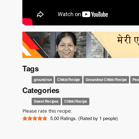
Tags
ground nut
Chikki Recipe
Groundnut Chikki Recipe
Pea
Categories
Sweet Recipes
Chikki Recipe
Please rate this recipe:
5.00
Ratings. (Rated by 1 people)