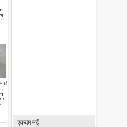
का
हम
टे
बनाएं
..
ाने
हैं
ा
एकदम नई