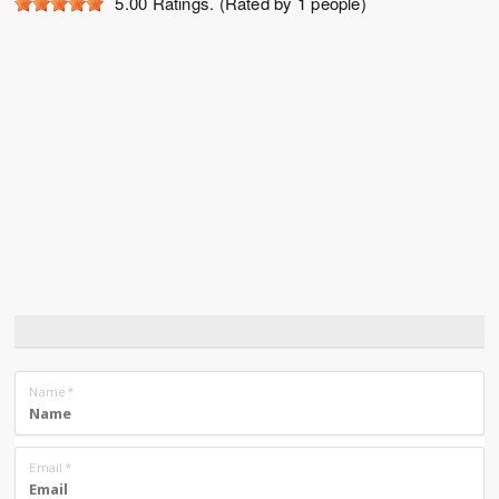
5.00
Ratings. (Rated by 1 people)
Name
*
Email
*