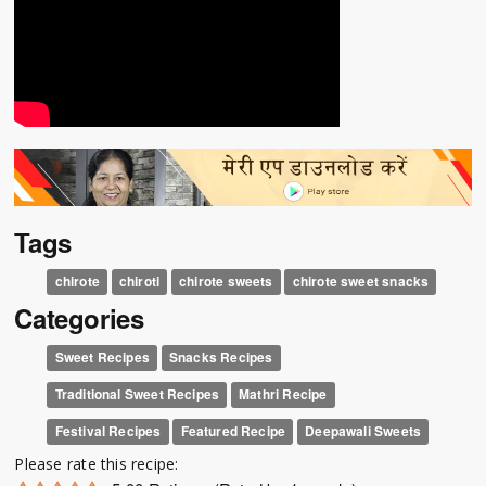
Tags
chirote
chiroti
chirote sweets
chirote sweet snacks
Categories
Sweet Recipes
Snacks Recipes
Traditional Sweet Recipes
Mathri Recipe
Festival Recipes
Featured Recipe
Deepawali Sweets
Please rate this recipe: