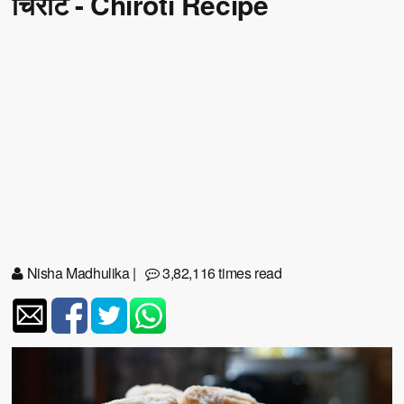
चिरोटे - Chiroti Recipe
Nisha Madhulika
|
3,82,116 times read