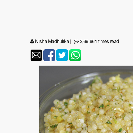
Nisha Madhulika
|
2,69,661 times read