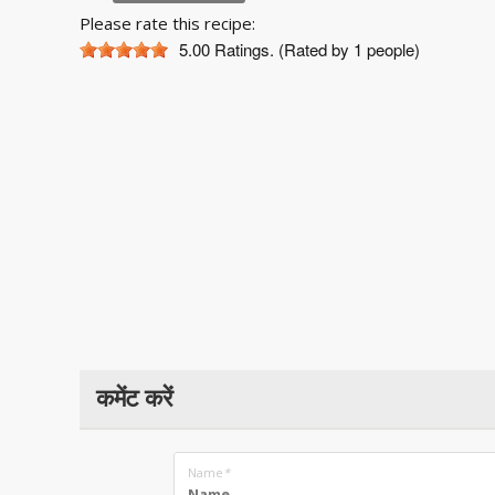
Please rate this recipe:
5.00
Ratings. (Rated by 1 people)
कमेंट करें
Name
*