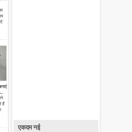
का
हम
टे
बनाएं
..
ाने
हैं
ा
एकदम नई