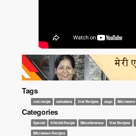
Tags
vrat recipe
sabudana
Vrat Recipes
sago
Microwave
Categories
Special
Khichdi Recipe
Miscellaneous
Vrat Recipes
Microwave Recipes