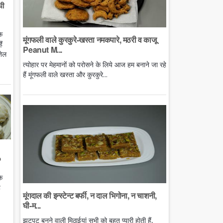
घी
े
मूंगफली वाले कुरकुरे-खस्ता नमकपारे, मठरी व काजू
ं
Peanut M...
तेल
त्योहार पर मेहमानों को परोसने के लिये आज हम बनाने जा रहे
हैं मूंगफली वाले खस्ता और कुरकुरे...
o
े
ै
मूंगदाल की इन्स्टेन्ट बर्फी, न दाल भिगोना, न चाशनी,
घी-म...
झटपट बनने वाली मिठाईयां सभी को बहुत प्यारी होती हैं,