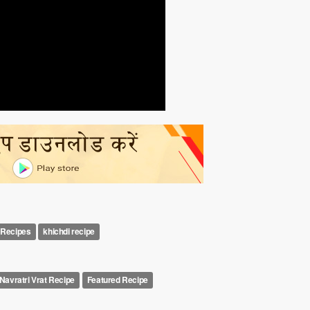
 Recipes
khichdi recipe
Navratri Vrat Recipe
Featured Recipe