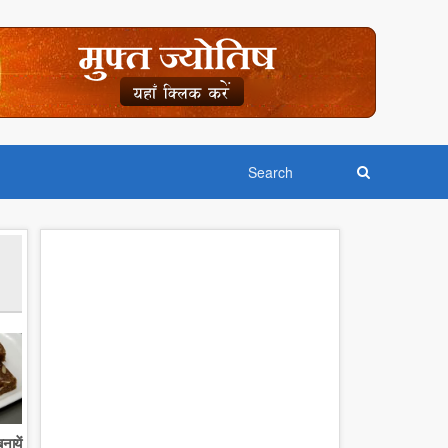
नायें