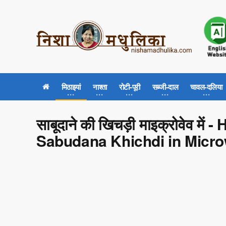
मिठाइयां
नाश्ता
रोटी-पूरी
सब्जी-दाल
चावल-दलिया
साबूदाने की खिचड़ी माइक्रोवेव मे
Sabudana Khichdi in Micr