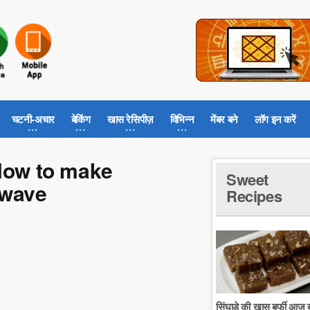
चटनी-अचार
बेकिंग
खास रेसिपीज़
विभिन्न
मेंबर बने
लॉग इन करें
ं - How to make
Sweet
owave
Recipes
सिंघाडे की खास बर्फी आज ब