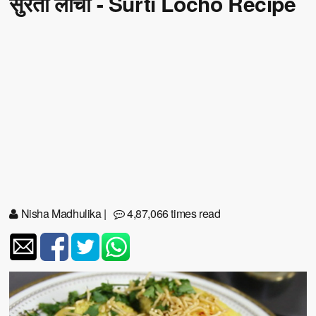
सुरती लोचो - Surti Locho Recipe
Nisha Madhulika
|
4,87,066 times read