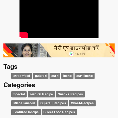
Tags
street food
gujarati
surti
locho
surti locho
Categories
Special
Zero Oil Recipe
Snacks Recipes
Miscellaneous
Gujarati Recipes
Chaat-Recipes
Featured Recipe
Street Food Recipes