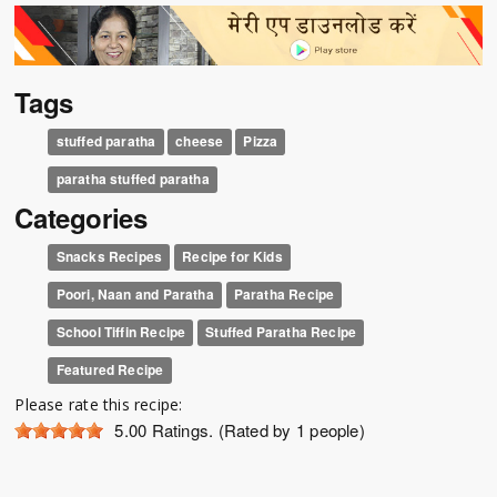
Tags
stuffed paratha
cheese
Pizza
paratha stuffed paratha
Categories
Snacks Recipes
Recipe for Kids
Poori, Naan and Paratha
Paratha Recipe
School Tiffin Recipe
Stuffed Paratha Recipe
Featured Recipe
Please rate this recipe:
5.00
Ratings. (Rated by 1 people)