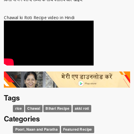
Chawal ki Roti Recipe video in Hindi
Tags
rice
Chawal
Bihari Recipe
akki roti
Categories
Poori, Naan and Paratha
Featured Recipe