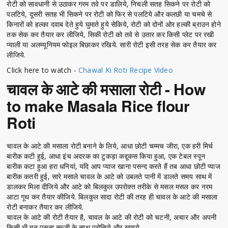
रोटी को सावधानी से उठाकर गरम तवे पर डालिये, निचली सतह सिकने पर रोटी को
पलटिये, दूसरी सतह भी सिकने पर रोटी को फिर से पलटिये और कलछी या चमचे से
किनारों को हल्का दवाब देते हुये घुमाते हुये सेकिये, रोटी को दोनों ओर हल्की ब्राउन होने
तक सेक कर तैयार कर लीजिये, सिकी रोटी को तवे से उतार कर किसी प्लेट पर रखी
प्याली या अलम्यूनियम फोइल बिछाकर रखिये. सारी रोटी इसी तरह सेक कर तैयार कर
लीजिये.
Click here to watch -
Chawal Ki Roti Recipe Video
चावल के आटे की मसाला रोटी - How
to make Masala Rice flour
Roti
चावल के आटे की मसाला रोटी बनाने के लिये, आधा छोटी चम्मच जीरा, एक हरी मिर्च
बारीक कटी हुई, आधा इंच अदरक का टुकड़ा कद्दूकस किया हुआ, एक टेबल स्पून
बारीक कटा हुआ हरा धनियां, यदि आप प्याज खाना पसन्द करते हैं तब आधा छोटी प्याज
बारीक कतरी हुई, सारे मसाले चावल के आटे को उबलते पानी में डालते समय साथ में
डालकर मिला दीजिये और आटे को बिलकुल उपरोक्त तरीके से मसल मसल कर नरम
आटा गूथ कर तैयार कीजिये. बिलकुल सादा रोटी की तरह ही चावल के आटे की मसाला
रोटी बनाकर तैयार कर लीजिये.
चावल के आटे की रोटी तैयार है, चावल के आटे की रोटी को चटनी, अचार और अपनी
किसी भी मन पसन्द सब्जी के साथ परोसिये और खाइये.