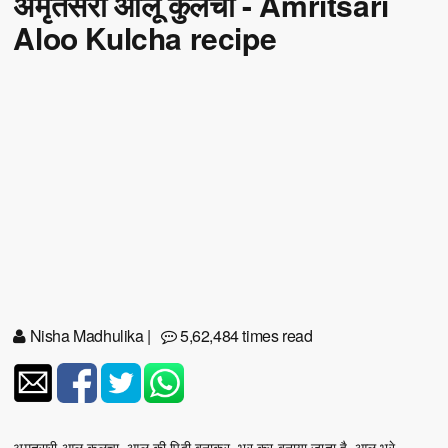
अमृतसरी आलू कुलचा - Amritsari
Aloo Kulcha recipe
Nisha Madhulika
|
5,62,484 times read
अमृतसरी आलू कुलचा, आलू की पिठ्ठी बनाकर, भर कर बनाया जाता है. आलू भरे