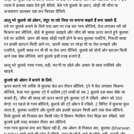
व्यास में हलका दबाव देते हुये बेलिये. बेले गये कुलचे के ऊपर, थोड़ी सी जीरा या
अजवायन डालकर दबा कर चिपका दीजिये.
आलू भरे कुलचे को ओवन, तंदूर या तवे जिस पर बनाना चाहते हैं बना सकते हैं.
तवे पर कुलचे बनाने के लिये तवा आग पर रख कर गरम कीजिये, तेल लगाकर तवे को
चिकना कर लीजिये, बोर्ड से कुलचा उठाइये और जीरा की सतह ऊपर करते हुये कुलचा
तवे पर डालिये. ऊपर की सतह थोड़ी गहरी होने के बाद कुलचा पलटिये, निचली सतह
पर हल्की ब्राउन चित्ती आने पर, ऊपरी सतह पर थोड़ा घी या तेल लगाइये और
पलटिये, दूसरी सतह पर भी घी या तेल लगा दीजिये. कुलचे को दोनों ओर ब्राउन चित्ती
आने तक सेक लीजिये. सारे कुलचे इसी तरह बनाने हैं.
आलू भरे कुलचे गरमा गरमा, दही, चटनी या छोले और अचार के साथ परोसिये और
खाइये.
कुलचे को ओवन में बनाने के लिये.
ऊपर बताये गये तरीके से कुलचा बेल कर तैयार कीजिये. ट्रे में तेल लगाकर चिकना
कीजिये, बेला गया कुलचा ट्रे में डालिये (ट्रे लम्बी हो तब 2 कुलचे एक साथ सेके जा
सकते हैं), जीरा की सतह को ऊपर करते हुये कुलचा ट्रे में रखिये. ओवन को 300
सेग्रे. पर पहले से गरम कीजिये, कुलचे की ट्रे ओवन में रखिये. 2 मिनिट में कुलचा फूल
जाता है, कुलचा पलटिये और दूसरी ओर हल्की ब्राउन चित्ती आने तक सेक लीजिये.
सिके कुलचे को निकाल कर किसी प्लेट में किचन नैपकिन पेपर बिछा कर रखिये. सारे
कुलचे इसी तरह बनाकर तैयार कर लीजिये.
गरम गरम कुलचा बना कर खिला रही हैं, तब ओवन से निकाल कर, कुलचा (bharwan
kulcha) खाने वाले की प्लेट में रखिये, मटर के छोले, चने के छोले, दही, चटनी और