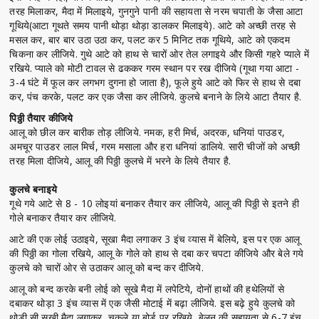
तरह मिलाकर, मैदा में मिलाइये, गुनगुने पानी की सहायता से नरम चपाती के जैसा आटा
गूथिये(आटा गूथते समय पानी थोड़ा थोड़ा डालकर मिलाइये). आटे को अच्छी तरह से
मसल कर, बार बार उठा उठा कर, पलट कर 5 मिनिट तक गूथिये, आटे को एकदम
चिकना कर लीजिये. गुथे आटे को हाथ से चारों ओर तेल लगाइये और किसी गहरे प्याले में
रखिये. प्याले को मोटी टावल से ढककर गरम स्थान पर रख दीजिये (गूथा गया आटा -
3-4 घंटे में फूल कर लगभग दुगना हो जाता है), फूले हुये आटे को फिर से हाथ से दबा
कर, पंच करके, पलट कर एक जैसा कर लीजिये. कुलचे बनाने के लिये आटा तैयार है.
पिठ्ठी तैयार कीजिये
आलू को छील कर बारीक तोड़ लीजिये. नमक, हरी मिर्च, अदरक, धनियां पाउडर,
अमचूर पाउडर लाल मिर्च, गरम मसाला और हरा धनियां डालिये. सारी चीजों को अच्छी
तरह मिला दीजिये, आलू की पिठ्ठी कुलचे में भरने के लिये तैयार है.
कुलचे बनाइये
गूथे गये आटे से 8 - 10 लोइयां बनाकर तैयार कर लीजिये, आलू की पिठ्ठी से इतने ही
गोले बनाकर तैयार कर लीजिये.
आटे की एक लोई उठाइये, सूखा मैदा लगाकर 3 इंच व्यास में बेलिये, इस पर एक आलू
की पिठ्ठी का गोला रखिये, आलू के गोले को हाथ से दबा कर चपटा कीजिये और बेले गये
कुलचे को चारों ओर से उठाकर आलू को बन्द कर दीजिये.
आलू को बन्द करके बनी लोई को सूखे मैदा में लपेटिये, दोनों हाथों की हथेलियों से
दबाकर थोड़ा 3 इंच व्यास में एक जैसी मोटाई में बढ़ा लीजिये. इस बढ़े हुये कुलचे को
थोड़ी सी सूखी मैदा लगाकर, चकले या बोर्ड पर रखिये, बेलन की सहायता से 6-7 इंच