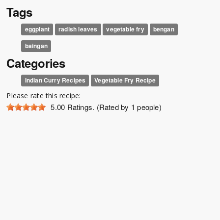
Tags
eggplant
radish leaves
vegetable fry
bengan
baingan
Categories
Indian Curry Recipes
Vegetable Fry Recipe
Please rate this recipe:
5.00
Ratings. (Rated by 1 people)