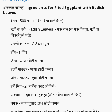
Leaves in English
आवश्यक सामग्री Ingredients for Fried Eggplant with Radish
Leaves
बैगन - 500 ग्राम ( बिना बीज वाले बैगन)
मूली के पत्ते (Radish Leaves) - एक बन्च (या एक किग्रा. मूली से
निकले हुये पत्ते)
सरसों का तेल - 2 टेबल स्पून
हींग - 1 पिंच
जीरा - आधा छोटी चम्मच
हल्दी पाउडर - आधा छोटी चम्मच
धनियां पाउडर - एक छोटी चम्मच
हरी मिर्च - 2 (बारीक काट लीजिये)
अदरक - 1 इंच लम्बा टुकड़ा (छोटा छोटा काट लीजिये)
नमक - स्वादानुसार (3/4 छोटी चम्मच)
लाल मिर्च - एक चथाई छोटी चम्मच से आधी( यदि आप तीखा खाते हैं)