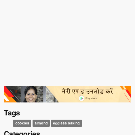
Tags
cookies
almond
eggless baking
Categories