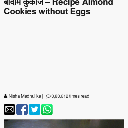
बादाम कुकीज – Recipe Almond
Cookies without Eggs
Nisha Madhulika
|
3,83,612 times read