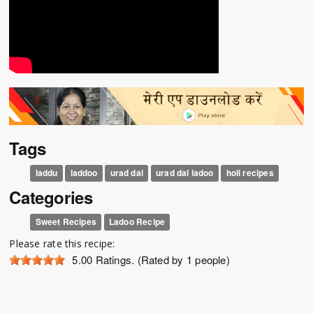
Tags
laddu
laddoo
urad dal
urad dal ladoo
holi recipes
Categories
Sweet Recipes
Ladoo Recipe
Please rate this recipe:
5.00
Ratings. (Rated by 1 people)