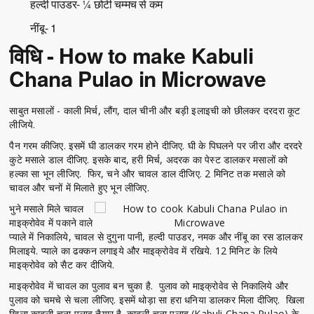
हल्दी पाउडर- ¼ छोटी चम्मच से कम
नींबू- 1
विधि - How to make Kabuli
Chana Pulao in Microwave
साबुत मसालों - काली मिर्च, लौंग, दाल चीनी और बड़ी इलाइची को छीलकर दरदरा कूट
लीजिये.
पैन गरम कीजिए. इसमें घी डालकर गरम होने दीजिए. घी के पिघलने पर जीरा और दरदरे
कुटे मसाले डाल दीजिए. इसके बाद, हरी मिर्च, अदरक का पेस्ट डालकर मसालों को
हल्का सा भून लीजिए. फिर, चने और चावल डाल दीजिए. 2 मिनिट तक मसाले को
चावल और चनों में मिलाते हुए भून लीजिए.
भुने मसाले मिले चावल
माइक्रोवेव में पकाने वाले
प्याले में निकालिये, चावल से दुगुना पानी, हल्दी पाउडर, नमक और नींबू का रस डालकर
मिलाइये. प्याले का ढक्कन लगाइये और माइक्रोवेव में रखिये. 12 मिनिट के लिये
माइक्रोवेव को सैट कर दीजिये.
माइक्रोवेव में चावल का पुलाव बन चुका है. पुलाव को माइक्रोवेव से निकालिये और
पुलाव को चमचे से चला लीजिए. इसमें थोड़ा सा हरा धनिया डालकर मिला दीजिए. खिला
खिला काबुली चना पुलाव तैयार है. काबुली चना पुलाव (Kabuli Chana Pulao) के