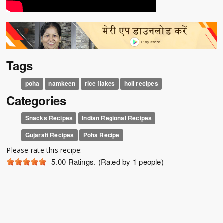
Tags
poha
namkeen
rice flakes
holi recipes
Categories
Snacks Recipes
Indian Regional Recipes
Gujarati Recipes
Poha Recipe
Please rate this recipe:
5.00
Ratings. (Rated by 1 people)