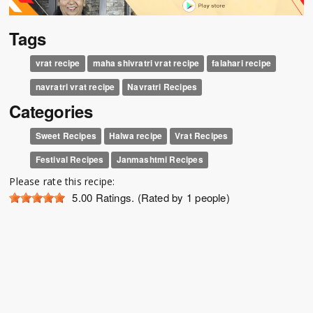
Tags
vrat recipe
maha shivratri vrat recipe
falahari recipe
navratri vrat recipe
Navratri Recipes
Categories
Sweet Recipes
Halwa recipe
Vrat Recipes
Festival Recipes
Janmashtmi Recipes
Please rate this recipe:
5.00
Ratings. (Rated by 1 people)