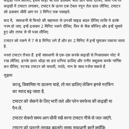
कढ़ाही गरम कीजिए. इसमें थोड़ा सा तेल डालकर चारों ओर फैला दीजिए. धीमी गैस पर
कढ़ाही में टमाटर लगाकर, टमाटर के ऊपर एक टेबल स्पून तेल डाल लीजिए. टमाटर
को ढककर धीमी आग पर 3 मिनिट तक पकाइये.
बाद में, सावधानी से चिमटे की सहायता से उनकी साइड बदल दीजिए ताकि ये हल्के
नरम हो जाए. इन्हें ढककर 2 मिनिट पकने दीजिए. फिर से चैक कीजिए और इन्हें घुमाते
हुए और तरफ से भी पका लीजिए.
टमाटर को पकने में 7 से 8 मिनिट लगे हैं और हर 2 मिनिट में इन्हें घुमाकर पकाया जाता
है.
भरवां टमाटर तैयार हैं. इन्हें सावधानी से एक-एक करके कढ़ाही से निकालकर प्लेट में
रख लीजिए. इनके ऊपर थोड़ा सा हरा धनिया डालिए और पनीर कद्दूकस करके गार्निश
कर दीजिए. स्टफ्ड टमाटर को चपाती, परांठे, नान के साथ परोस सकते हैं.
सुझाव
काजू, किशमिश ना डालना चाहे, तो मत डालिए लेकिन इनसे स्टफिंग
का स्वाद बढ़ जाता है.
टमाटर को सेकने के लिए भारी तले और प्लेन सरफेस की कढ़ाही या
पैन लें.
टमाटर सेकते समय आग धीमी रखें वरना टमाटर नीचे से जल जाएंगे.
टमाटर को पलटते (साइड बदलते) समय सावधानी बरतें क्योंकि