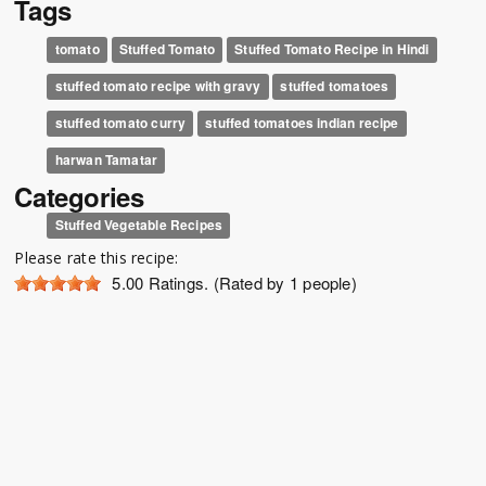
Tags
tomato
Stuffed Tomato
Stuffed Tomato Recipe in Hindi
stuffed tomato recipe with gravy
stuffed tomatoes
stuffed tomato curry
stuffed tomatoes indian recipe
harwan Tamatar
Categories
Stuffed Vegetable Recipes
Please rate this recipe:
5.00
Ratings. (Rated by 1 people)