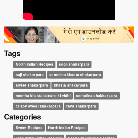
Tags
North Indian Recipes
sooji shakarpara
suji shakarpara
semolina khasta shakarpara
sweet shakarpara
khasta shakarpara
meetha khasta banane ki vidhi
semolina shakkar para
crispy sweet shakarpara
rava shakarpara
Categories
Sweet Recipes
North Indian Recipes