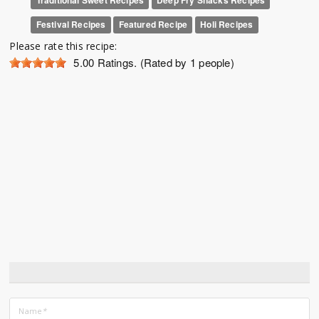
Traditional Sweet Recipes
Deep Fry Snacks Recipes
Festival Recipes
Featured Recipe
Holi Recipes
Please rate this recipe:
5.00
Ratings. (Rated by 1 people)
Name
*