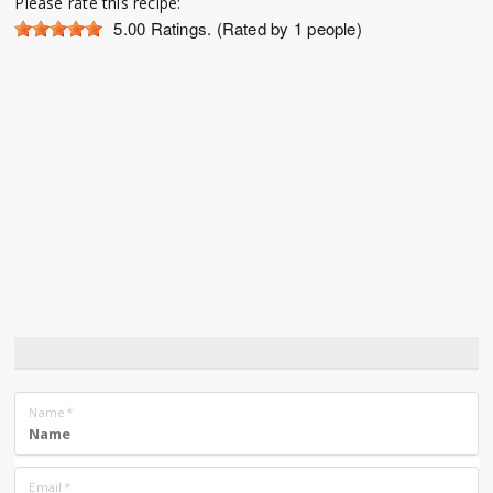
Please rate this recipe:
5.00
Ratings. (Rated by 1 people)
Name
*
Email
*