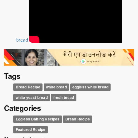
bread
Tags
Bread Recipe
white bread
eggless white bread
white yeast bread
fresh bread
Categories
Eggless Baking Recipes
Bread Recipe
Featured Recipe