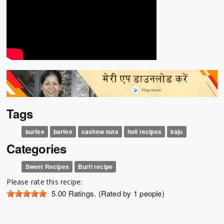
Tags
burfee
barfee
cashew nuts
holi recipes
kaju
Categories
Sweet Recipes
Burfi recipe
Please rate this recipe:
5.00
Ratings. (Rated by 1 people)