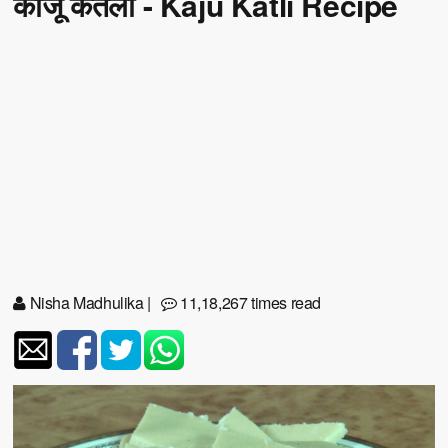
काजू कतली - Kaju Katli Recipe
Nisha Madhulika
|
11,18,267 times read